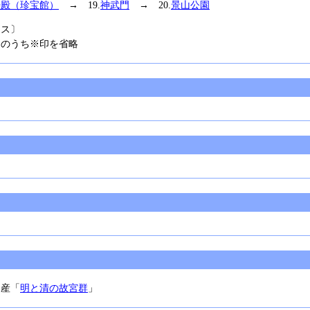
寿殿（珍宝館）
→ 19.
神武門
→ 20.
景山公園
ース〕
スのうち※印を省略
遺産「
明と清の故宮群
」