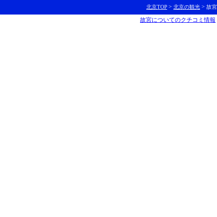
>
>
北京TOP
北京の観光
故宮
故宮についてのクチコミ情報