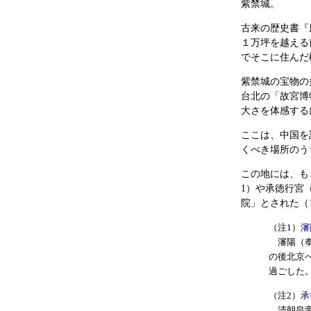
紫禁城。
古来の歴史書『
１万坪を越える
でそこに住んだ
紫禁城の宝物の
台北の「故宮博
大さを体感する
ここは、中国を
くべき場所のう
この地には、も
1）や承徳行宮
院」とされた（1
（注1）
瀋
瀋陽（奉
の後北京
過ごした
（注2）
承
清朝皇帝