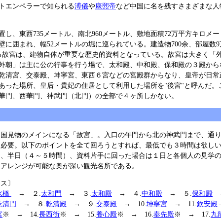
トエンペラーで知られる
溥儀
や
康熙帝
など中国に名を残すさまざまな人
置し、東西735メートル、南北960メートル、敷地面積72万平方キロメ
壁に囲まれ、幅52メートルの堀に巡られている。建造物700余、部屋数9万
上る故宮は、建物自体が重要な歴史的資料となっている。故宮は大きく「
外朝」は主に公の行事を行う場で、太和殿、中和殿、保和殿の３殿から
乾清宮、交泰殿、坤寧宮、東西６宮などの宮殿群からなり、皇帝が日常
あった場所、皇后・貴妃の住居として利用した場所を"後宮"と呼んだ。
華門、西華門、神武門（北門）の全部で４ヶ所しかない。
中国見物のメインになる「故宮」。入口の午門から北の神武門まで、通
は必要。以下のポイントを全て回ろうとすれば、最低でも３時間は欲し
は、半日（４～５時間）、資料片手に回った場合は１日と各個人の見学
もアレンジが可能な奥が深い観光名所である。
ース〕
水橋
→ ２.
太和門
→ ３.
太和殿
→ ４.
中和殿
→ ５.
保和殿
→
乾清門
→ ８.
乾清殿
→ ９.
交泰殿
→ 10.
坤寧宮
→ 11.
欽安殿
宮
※ → 14.
長西街
※ → 15.
養心殿
※ → 16.
奉先殿
※ → 17.
九