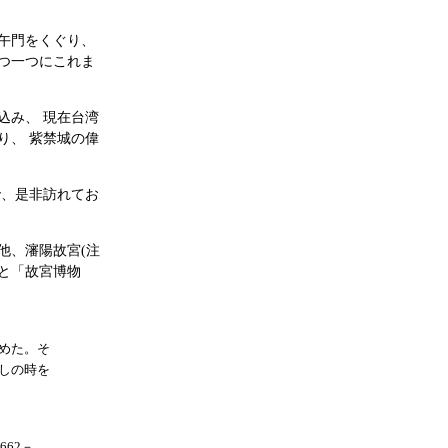
午門をくぐり、
つ一つにこれま
込み、 現在台湾
り、 紫禁城の偉
で、是非訪れてお
他、瀋陽故宮(注
と「故宮博物
めた。そ
しの時を
62－