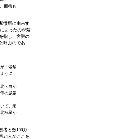
た。面積も
紫微垣に由来す
央にあったのが紫
を指し、宮殿の
と呼ぶのであ
 が「紫禁
るように、
 北へ向か
皇帝の威厳
。
 いて、衆
も北極星が
者と数100万
帝24人がここを