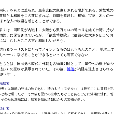
周礼』をもとに造られ、皇帝支配の象徴とされる場所である。紫禁城の
前庭と太和殿を目の前にすれば、時間を超越し、建物、宝物、木々の一
様々な人の物語を感じることができる。
多くは、国民党が内戦中に大陸から数万キロの道のりを経て台湾に持ち
物館」に保管されているが、「故宮博物院」は建築の壮大さを伝えてお
には、むしろここの方が相応しいだろう。
訪れるツーリストにとってメインとなるのはもちろんのこと、 地球上
ちの一つに挙げることができるといっても過言ではない。
ともとは、国民党の時代に外朝を古物陳列所として、皇帝への献上物の
（注2）の宝物が展示されていた。その後、
溥儀
が内廷を退去させられる
947年）。
陽故宮
天）は清朝の発祥の地であり、清の太祖（ヌチルハ）は最初ここに首都を定
へと都は遷ったが、その後も歴代の皇帝たちがことあるごとに瀋陽に逃れ、暫
。そのため瀋陽には、故宮を始め清朝ゆかりの文物が多い。
徳行宮
のかつての離宮であった。「避暑山荘」として有名であり、康煕帝(４代)（16