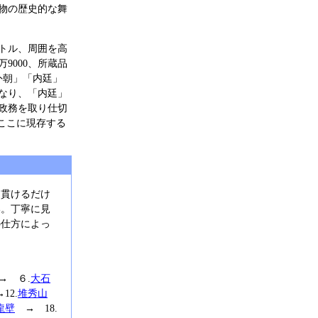
物の歴史的な舞
ートル、周囲を高
9000、所蔵品
外朝」「内廷」
なり、「内廷」
政務を取り仕切
ここに現存する
り貫けるだけ
い。丁寧に見
の仕方によっ
 ６.
大石
→12.
堆秀山
龍壁
→ 18.