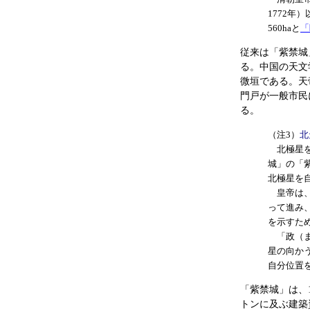
1772
560haと
「
従来は「紫禁城
る。中国の天文
微垣である。天
門戸が一般市民
る。
（注3）
北
北極星を
城」の「
北極星を
皇帝は、
って進み
を示すた
「政（ま
星の向か
自分位置
「紫禁城」は、1
トンに及ぶ建築