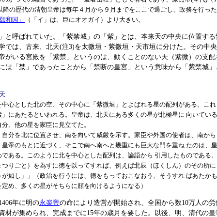
年）以降の歴代の清朝皇帝は毎年４月から９月までをここで過ごし、政務を行っ
颐和园」
（「イ」は、巨にオオガイ）より大きい。
」と呼ばれていた。「紫禁城」の「紫」とは、本来天の中央に位置する
学では、古来、北天(注3)を太微垣・紫微垣・天市垣に分けた。その中
帝がいる宮殿を「紫禁」というのは、動くことのない天（紫微）の支配
には「禁」であったことから「禁断の皇宮」という意味から「紫禁城」
天
中心とした北の空、その中心に「紫微垣」とよばれる星の配列がある。これ
紫」にあたるといわれる。皇帝は、北天にある多くの星が北極星に 向いてい
自分、他の星を家臣に見立てた。
自分を北に位置させ、南を向いて威厳を示す。家臣や外国の使者は、南から
、皇帝のもとに近づく、そこで南へ南へと幾重にも巨大な門を重ね たのは、
めである。このように北を中心とした配列は、論語から 引用したものである
つりごと）を為すに徳を以ってすれば、例えば北辰（ほくしん）のその所に
うが如し」」（政治を行うには、徳をもっておこなおう、そうすれ ばあたか
を定め、多くの星がそちらに顔を向けるようになる）
406年に明の
永楽帝
の命により造営が開始され、全国から数10万人の労働
資材が集められ、完成までに15年の歳月を要した。以後、明、清代の皇