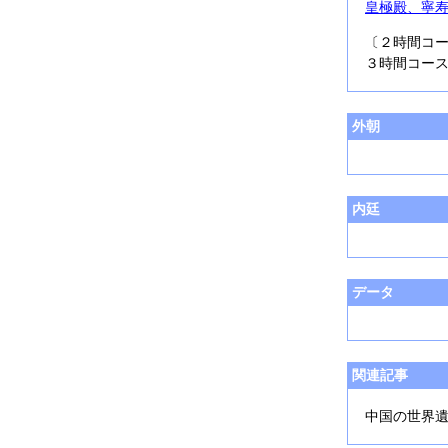
皇極殿、寧
〔２時間コ
３時間コー
外朝
内廷
データ
関連記事
中国の世界