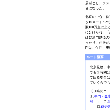
居城とし、ラス
台になった。
北京の中心に位
さ10メートルの
数100万点に
に分けられ、「
は乾清門以後の
ったり、住居が
門は、午門、東
ルート概要
北京見物、
でも１時間
て回る場合
ていくらで
〔３時間コ
１.
午門・金
雕
→ ７.
→ 13.
儲秀